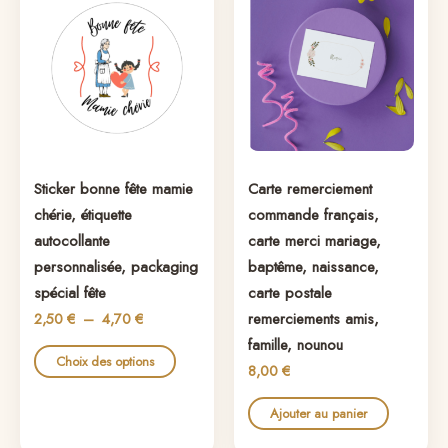
produit
prix :
2,50 €
a
à
plusieurs
4,70 €
variations.
Les
options
peuvent
Sticker bonne fête mamie
Carte remerciement
être
chérie, étiquette
commande français,
choisies
autocollante
carte merci mariage,
sur
personnalisée, packaging
baptême, naissance,
la
spécial fête
carte postale
page
remerciements amis,
2,50
€
–
4,70
€
du
famille, nounou
produit
Choix des options
8,00
€
Ajouter au panier