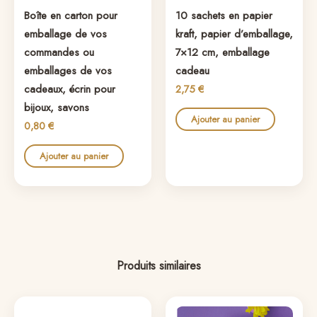
Boîte en carton pour
10 sachets en papier
emballage de vos
kraft, papier d’emballage,
commandes ou
7×12 cm, emballage
emballages de vos
cadeau
cadeaux, écrin pour
2,75
€
bijoux, savons
Ajouter au panier
0,80
€
Ajouter au panier
Produits similaires
Plage
Ce
de