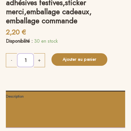
adhésives festives,sticker
merci,emballage cadeaux,
emballage commande
2,20
€
Disponibilité :
30 en stock
Ajouter au panier
Alternative:
-
+
Description
Informations complémentaires
Avis (0)