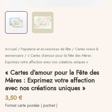
:
Exprimez
votre
affection
avec
nos
créations
uniques"
Accueil
/
Papeterie et accessoires de fête
/
Cartes voeux &
anniversaire
/ « Cartes d’amour pour la Fête des Mères :
Exprimez votre affection avec nos créations uniques »
« Cartes d’amour pour la Fête des
Mères : Exprimez votre affection
avec nos créations uniques »
3,50
€
Format carte postale ( portrait )