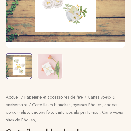
cadeau
fête,
carte
postale
printemps
,
Carte
vœux
fêtes
de
Pâques,
Accueil
/
Papeterie et accessoires de fête
/
Cartes voeux &
anniversaire
/ Carte fleurs blanches Joyeuses Pâques, cadeau
personnalisé, cadeau fête, carte postale printemps , Carte vœux
fêtes de Pâques,